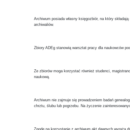
Archiwum posiada własny księgozbiór, na który składają s
archiwaliów.
Zbiory ADEg stanowią warsztat pracy dla naukowców pod
Ze zbiorów moga korzystać również studenci, magistranci
naukową.
Archiwum nie zajmuje się prowadzeniem badań genealogi
chrztu, ślubu lub pogrzebu. Na życzenie zainteresowany
Zgodę na korzystanie z archiwum akt dawnych wyraża d