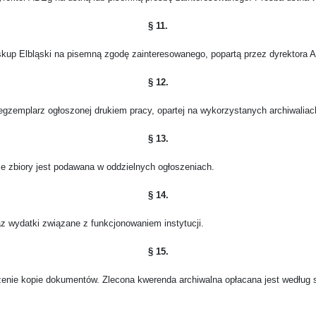
§ 11.
kup Elbląski na pisemną zgodę zainteresowanego, popartą przez dyrektora 
§ 12.
gzemplarz ogłoszonej drukiem pracy, opartej na wykorzystanych archiwaliac
§ 13.
e zbiory jest podawana w oddzielnych ogłoszeniach.
§ 14.
az wydatki związane z funkcjonowaniem instytucji.
§ 15.
enie kopie dokumentów. Zlecona kwerenda archiwalna opłacana jest według 