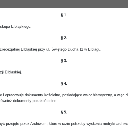
§ 1.
iskupa Elbląskiego.
§ 2.
Diecezjalnej Elbląskiej przy ul. Świętego Ducha 11 w Elblągu.
§ 3.
ji Elbląskiej.
§ 4.
 i opracowuje dokumenty kościelne, posiadające walor historyczny, a więc d
również dokumenty pozakościelne.
§ 5.
być przejęte przez Archiwum, które w razie potrzeby wystawia metryki archiw