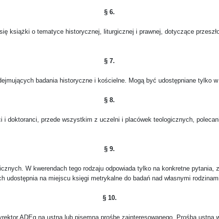
§ 6.
ię książki o tematyce historycznej, liturgicznej i prawnej, dotyczące przes
§ 7.
ejmujących badania historyczne i kościelne. Mogą być udostępniane tylko 
§ 8.
 i doktoranci, przede wszystkim z uczelni i placówek teologicznych, polecan
§ 9.
cznych. W kwerendach tego rodzaju odpowiada tylko na konkretne pytania, z
ch udostępnia na miejscu księgi metrykalne do badań nad własnymi rodzinami
§ 10.
yrektor ADEg na ustną lub pisemną prośbę zainteresowanego. Prośba ustna 