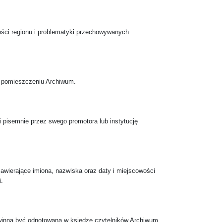
złości regionu i problematyki przechowywanych
w pomieszczeniu Archiwum.
i pisemnie przez swego promotora lub instytucję
awierające imiona, nazwiska oraz daty i miejscowości
.
winna być odnotowana w księdze czytelników Archiwum.