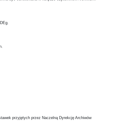
ADEg.
h.
stawek przyjętych przez Naczelną Dyrekcję Archiwów